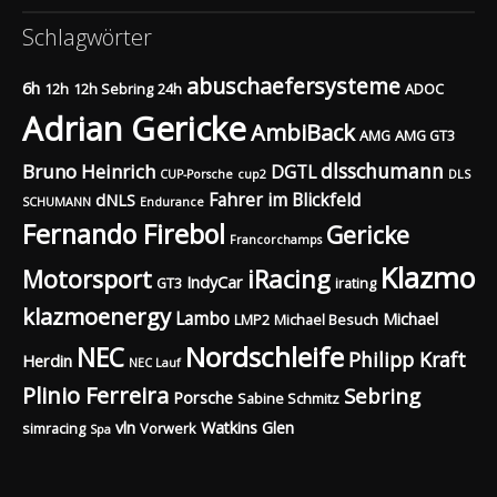
Schlagwörter
abuschaefersysteme
6h
12h
12h Sebring
24h
ADOC
Adrian Gericke
AmbiBack
AMG
AMG GT3
dlsschumann
Bruno Heinrich
DGTL
CUP-Porsche
cup2
DLS
Fahrer im Blickfeld
dNLS
SCHUMANN
Endurance
Fernando Firebol
Gericke
Francorchamps
Klazmo
Motorsport
iRacing
IndyCar
GT3
irating
klazmoenergy
Lambo
Michael
LMP2
Michael Besuch
Nordschleife
NEC
Philipp Kraft
Herdin
NEC Lauf
Plinio Ferreira
Sebring
Porsche
Sabine Schmitz
vln
Watkins Glen
simracing
Vorwerk
Spa