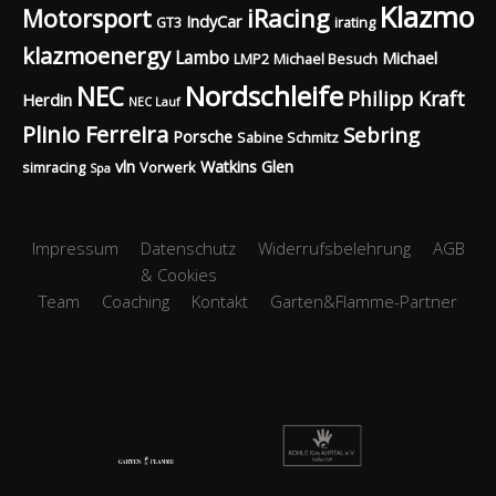
Klazmo
Motorsport
iRacing
IndyCar
GT3
irating
klazmoenergy
Lambo
Michael
LMP2
Michael Besuch
Nordschleife
NEC
Philipp Kraft
Herdin
NEC Lauf
Plinio Ferreira
Sebring
Porsche
Sabine Schmitz
vln
Watkins Glen
simracing
Vorwerk
Spa
Impressum
Datenschutz
Widerrufsbelehrung
AGB
& Cookies
Team
Coaching
Kontakt
Garten&Flamme-Partner