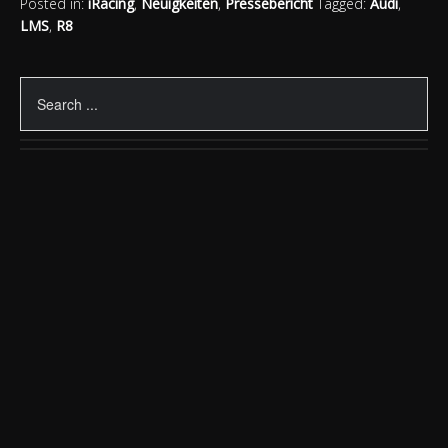
Posted in:
iRacing
,
Neuigkeiten
,
Pressebericht
Tagged:
Audi
,
LMS
,
R8