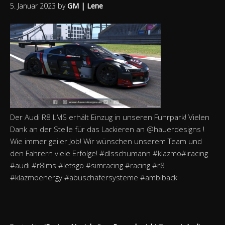
5. Januar 2023
by
GM | Lene
Der Audi R8 LMS erhält Einzug in unseren Fuhrpark! Vielen
Dank an der Stelle für das Lackieren an @hauerdesigns !
Wie immer geiler Job! Wir wünschen unserem Team und
den Fahrern viele Erfolge! #dlsschumann #klazmo#iracing
#audi #r8lms #letsgo #simracing #racing #r8
#klazmoenergy #abuschäfersysteme #ambiback