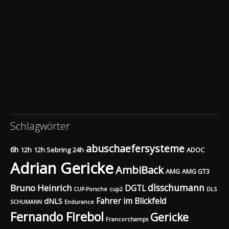
Schlagwörter
abuschaefersysteme
6h
12h
12h Sebring
24h
ADOC
Adrian Gericke
AmbiBack
AMG
AMG GT3
dlsschumann
Bruno Heinrich
DGTL
CUP-Porsche
cup2
DLS
Fahrer im Blickfeld
dNLS
SCHUMANN
Endurance
Fernando Firebol
Gericke
Francorchamps