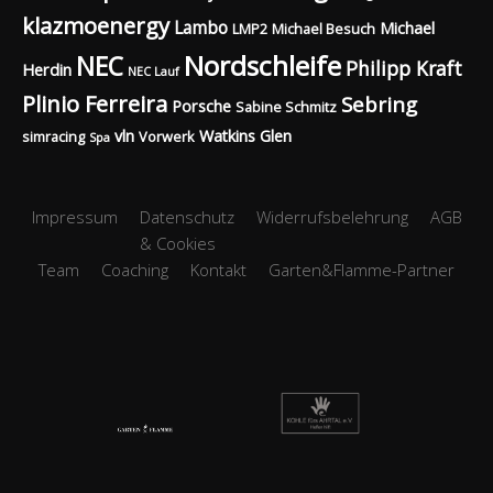
klazmoenergy
Lambo
Michael
LMP2
Michael Besuch
Nordschleife
NEC
Philipp Kraft
Herdin
NEC Lauf
Plinio Ferreira
Sebring
Porsche
Sabine Schmitz
vln
Watkins Glen
simracing
Vorwerk
Spa
Impressum
Datenschutz
Widerrufsbelehrung
AGB
& Cookies
Team
Coaching
Kontakt
Garten&Flamme-Partner