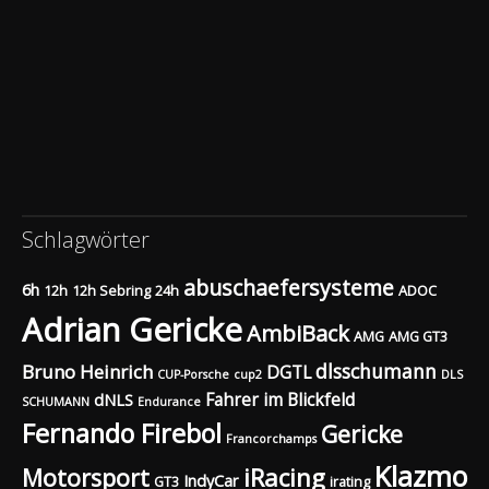
Schlagwörter
abuschaefersysteme
6h
12h
12h Sebring
24h
ADOC
Adrian Gericke
AmbiBack
AMG
AMG GT3
dlsschumann
Bruno Heinrich
DGTL
CUP-Porsche
cup2
DLS
Fahrer im Blickfeld
dNLS
SCHUMANN
Endurance
Fernando Firebol
Gericke
Francorchamps
Klazmo
Motorsport
iRacing
IndyCar
GT3
irating