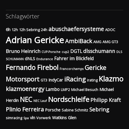
Schlagwörter
abuschaefersysteme
6h
12h
12h Sebring
24h
ADOC
Adrian Gericke
AmbiBack
AMG
AMG GT3
dlsschumann
Bruno Heinrich
DGTL
CUP-Porsche
cup2
DLS
Fahrer im Blickfeld
dNLS
SCHUMANN
Endurance
Fernando Firebol
Gericke
Francorchamps
Klazmo
Motorsport
iRacing
IndyCar
GT3
irating
klazmoenergy
Lambo
Michael
LMP2
Michael Besuch
Nordschleife
NEC
Philipp Kraft
Herdin
NEC Lauf
Plinio Ferreira
Sebring
Porsche
Sabine Schmitz
vln
Watkins Glen
simracing
Vorwerk
Spa