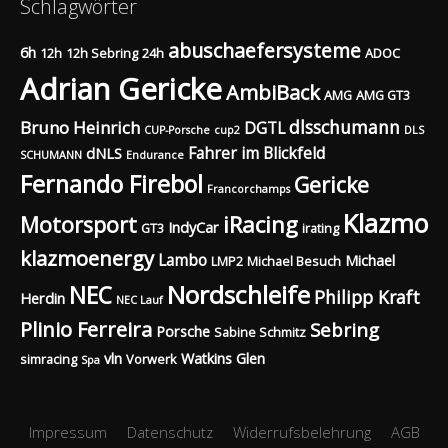
Schlagwörter
abuschaefersysteme
6h
12h
12h Sebring
24h
ADOC
Adrian Gericke
AmbiBack
AMG
AMG GT3
dlsschumann
Bruno Heinrich
DGTL
CUP-Porsche
cup2
DLS
Fahrer im Blickfeld
dNLS
SCHUMANN
Endurance
Fernando Firebol
Gericke
Francorchamps
Klazmo
Motorsport
iRacing
IndyCar
GT3
irating
klazmoenergy
Lambo
Michael
LMP2
Michael Besuch
Nordschleife
NEC
Philipp Kraft
Herdin
NEC Lauf
Plinio Ferreira
Sebring
Porsche
Sabine Schmitz
vln
Watkins Glen
simracing
Vorwerk
Spa
Impressum
Datenschutz
Widerrufsbelehrung
AGB