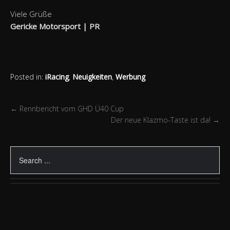
Viele Grüße
Gericke Motorsport | PR
Posted in:
iRacing
,
Neuigkeiten
,
Werbung
←
Rennbericht vom GHD Ü40 Cup
Der neue Klazmo-Taste ist da!
→