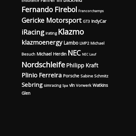
Endurance
Fernando Firebol
Francorchamps
Gericke Motorsport
IndyCar
GT3
Klazmo
iRacing
irating
klazmoenergy
Lambo
LMP2
Michael
NEC
Michael Herdin
Besuch
NEC Lauf
Nordschleife
Philipp Kraft
Plinio Ferreira
Porsche
Sabine Schmitz
Sebring
vln
Watkins
simracing
Vorwerk
Spa
Glen