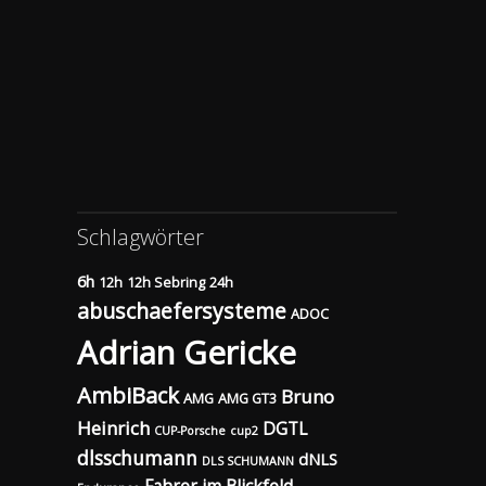
Schlagwörter
6h
12h
12h Sebring
24h
abuschaefersysteme
ADOC
Adrian Gericke
AmbiBack
Bruno
AMG
AMG GT3
Heinrich
DGTL
CUP-Porsche
cup2
dlsschumann
dNLS
DLS SCHUMANN
Fahrer im Blickfeld