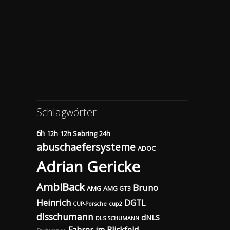
Schlagwörter
6h
12h
12h Sebring
24h
abuschaefersysteme
ADOC
Adrian Gericke
AmbiBack
Bruno
AMG
AMG GT3
Heinrich
DGTL
CUP-Porsche
cup2
dlsschumann
dNLS
DLS SCHUMANN
Fahrer im Blickfeld