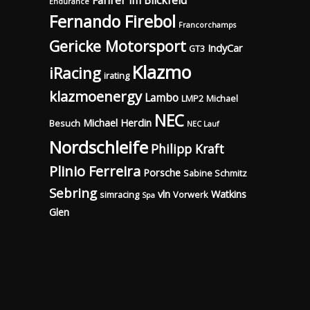
Endurance
Fernando Firebol
Francorchamps
Gericke Motorsport
IndyCar
GT3
Klazmo
iRacing
irating
klazmoenergy
Lambo
LMP2
Michael
NEC
Michael Herdin
Besuch
NEC Lauf
Nordschleife
Philipp Kraft
Plinio Ferreira
Porsche
Sabine Schmitz
Sebring
vln
Watkins
simracing
Vorwerk
Spa
Glen