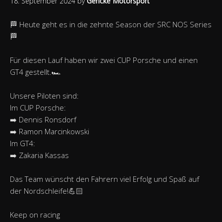
18. September 2024
by
Gericke Motorsport
🏁 Heute geht es in die zehnte Season der SRC NOS Series
🏁
Für diesen Lauf haben wir zwei CUP Porsche und einen
GT4 gestellt.🏎️
Unsere Piloten sind:
Im CUP Porsche:
➡️ Dennis Ronsdorf
➡️ Ramon Marcinkowski
Im GT4:
➡️ Zakaria Kassas
Das Team wünscht den Fahrern viel Erfolg und Spaß auf
der Nordschleife!💪🏻
Keep on racing