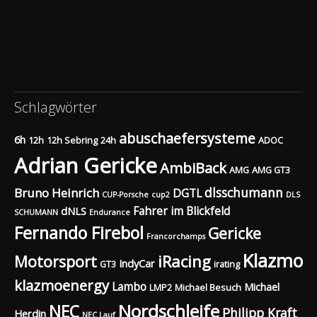
Schlagwörter
abuschaefersysteme
6h
12h
12h Sebring
24h
ADOC
Adrian Gericke
AmbiBack
AMG
AMG GT3
dlsschumann
Bruno Heinrich
DGTL
CUP-Porsche
cup2
DLS
Fahrer im Blickfeld
dNLS
SCHUMANN
Endurance
Fernando Firebol
Gericke
Francorchamps
Klazmo
Motorsport
iRacing
IndyCar
GT3
irating
klazmoenergy
Lambo
Michael
LMP2
Michael Besuch
Nordschleife
NEC
Philipp Kraft
Herdin
NEC Lauf