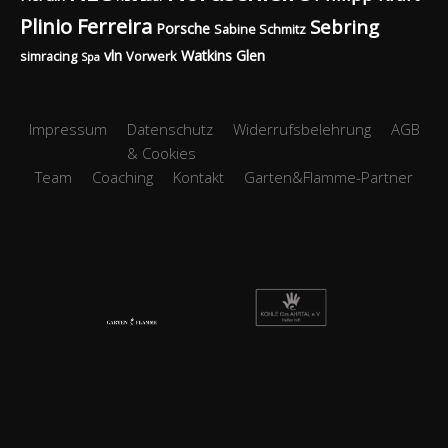
Plinio Ferreira
Sebring
Porsche
Sabine Schmitz
vln
Watkins Glen
simracing
Vorwerk
Spa
Impressum
Datenschutz
Widerrufsbelehrung
AGB
& Cookies
Team
Coaching
Kontakt
Garten&Flamme-Partner