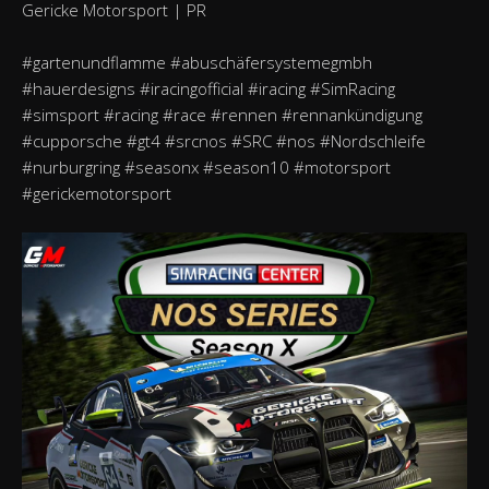
Gericke Motorsport | PR
#gartenundflamme #abuschäfersystemegmbh
#hauerdesigns #iracingofficial #iracing #SimRacing
#simsport #racing #race #rennen #rennankündigung
#cupporsche #gt4 #srcnos #SRC #nos #Nordschleife
#nurburgring #seasonx #season10 #motorsport
#gerickemotorsport