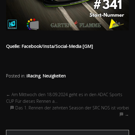
Quelle: Facebook/Insta/Social-Media [GM]
Posted in:
iRacing
,
Neuigkeiten
←
Am Mittwoch den 18.09.2024 geht es in den ADAC Sports
CUP Für dieses Rennen a…
🏁 Das 1. Rennen der zehnten Season der SRC NOS ist vorbei
🏁
→