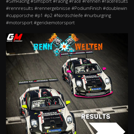
#SimRacing #simsport #racing #race #rennen #raceresults
#rennresults #rennergebnisse #PodiumFinish #doublewin
#cupporsche #p1 #p2 #Nordschleife #nurburgring
#motorsport #gerickemotorsport