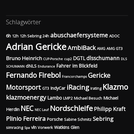
Schlagwörter
abuschaefersysteme
6h
12h
12h Sebring
24h
ADOC
Adrian Gericke
AmbiBack
AMG
AMG GT3
dlsschumann
Bruno Heinrich
DGTL
CUP-Porsche
cup2
DLS
Fahrer im Blickfeld
dNLS
SCHUMANN
Endurance
Fernando Firebol
Gericke
Francorchamps
Klazmo
Motorsport
iRacing
IndyCar
GT3
irating
klazmoenergy
Lambo
Michael
LMP2
Michael Besuch
Nordschleife
NEC
Philipp Kraft
Herdin
NEC Lauf
Plinio Ferreira
Sebring
Porsche
Sabine Schmitz
vln
Watkins Glen
simracing
Vorwerk
Spa