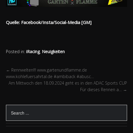
Quelle: Facebook/Insta/Social-Media [GM]
Posted in:
iRacing
,
Neuigkeiten
←
Rennwelten!!! www.gartenundflamme.de
www.kohlefuersahrtal.de #ambiback #abusc…
Am Mittwoch den 18.09.2024 geht es in den ADAC Sports CUP
Für dieses Rennen a…
→