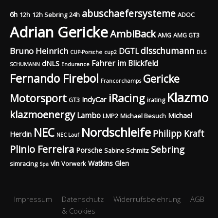
abuschaefersysteme
6h
12h
12h Sebring
24h
ADOC
Adrian Gericke
AmbiBack
AMG
AMG GT3
dlsschumann
Bruno Heinrich
DGTL
CUP-Porsche
cup2
DLS
Fahrer im Blickfeld
dNLS
SCHUMANN
Endurance
Fernando Firebol
Gericke
Francorchamps
Klazmo
Motorsport
iRacing
IndyCar
GT3
irating
klazmoenergy
Lambo
Michael
LMP2
Michael Besuch
Nordschleife
NEC
Philipp Kraft
Herdin
NEC Lauf
Plinio Ferreira
Sebring
Porsche
Sabine Schmitz
vln
Watkins Glen
simracing
Vorwerk
Spa
Impressum
Datenschutz
Widerrufsbelehrung
AGB
& Cookies