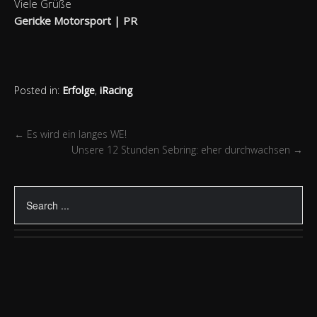
Viele Grüße
Gericke Motorsport | PR
Posted in:
Erfolge
,
iRacing
←
Es wird ein langes WE!
Unsere 12 Stunden Sebring: eher durchwachsen
→