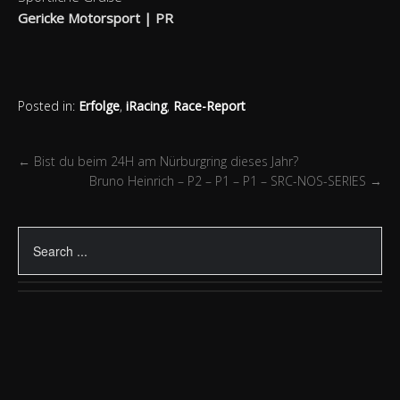
Gericke Motorsport | PR
Posted in:
Erfolge
,
iRacing
,
Race-Report
←
Bist du beim 24H am Nürburgring dieses Jahr?
Bruno Heinrich – P2 – P1 – P1 – SRC-NOS-SERIES
→