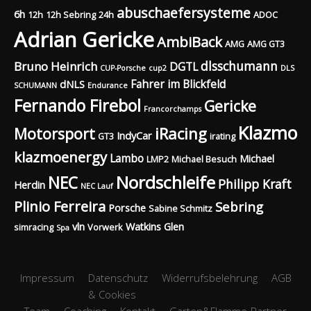
abuschaefersysteme
6h
12h
12h Sebring
24h
ADOC
Adrian Gericke
AmbiBack
AMG
AMG GT3
dlsschumann
Bruno Heinrich
DGTL
CUP-Porsche
cup2
DLS
Fahrer im Blickfeld
dNLS
SCHUMANN
Endurance
Fernando Firebol
Gericke
Francorchamps
Klazmo
Motorsport
iRacing
IndyCar
GT3
irating
klazmoenergy
Lambo
Michael
LMP2
Michael Besuch
Nordschleife
NEC
Philipp Kraft
Herdin
NEC Lauf
Plinio Ferreira
Sebring
Porsche
Sabine Schmitz
vln
Watkins Glen
simracing
Vorwerk
Spa
Impressum
Datenschutz
Widerrufsbelehrung
AGB
& Cookies